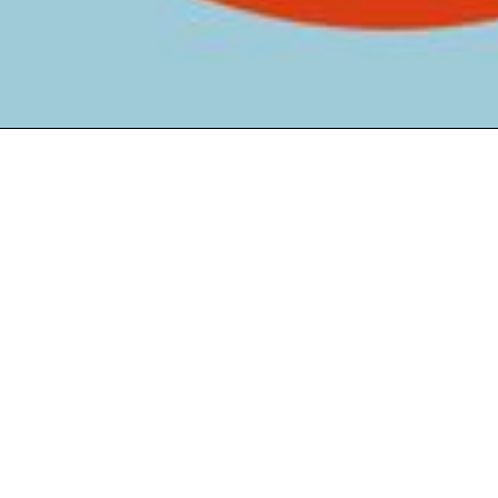
о и в срок всех
информации в