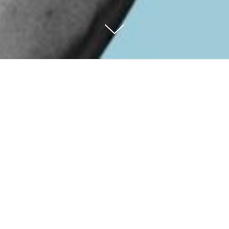
Цель
ьтата визита, путем заполнения качественн
 данных (бумажных документов, внесения 
программу).