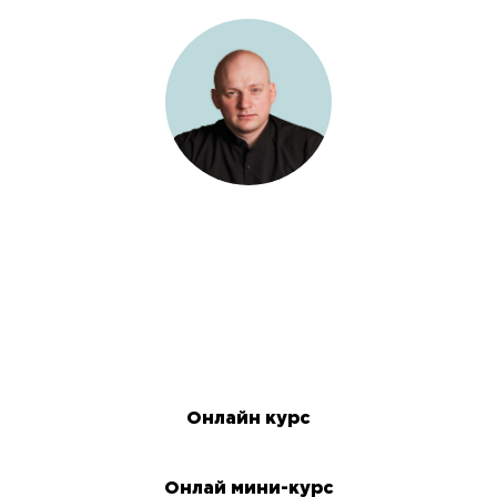
Антон Лавриненко
Более 10 лет помогаю руководителям и собственникам
бизнеса стать более результативней и эффективней в
управлении собой, ресурсами и персоналом
↓
Онлайн курс
Онлай мини-курс