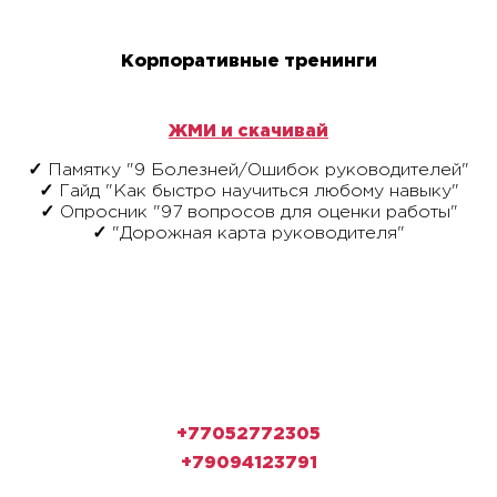
Корпоративные тренинги
ЖМИ и скачивай
✓
Памятку "9 Болезней/Ошибок руководителей"
✓
Гайд "Как быстро научиться любому навыку"
✓
Опросник "97 вопросов для оценки работы"
✓
"Дорожная карта руководителя"
Остались вопросы?
Позвони
+77052772305
+79094123791
Напиши в директ