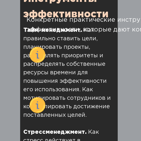
двигаться вперед к целям.
эффективности
Конкретные практические инстр
Типологии руководителей.
Как определить свой тип и
эффективности, которые дают ко
Тайм-менеджмент.
Как
использовать эти знания для
правильно ставить цели,
достижения желаемых
планировать проекты,
результатов.
расставлять приоритеты и
распределять собственные
ресурсы времени для
повышения эффективности
его использования. Как
мотивировать сотрудников и
контролировать достижение
поставленных целей.
Стрессменеджмент.
Как
стресс действует в