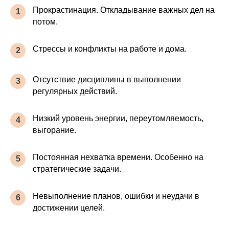
осознанно испытывать
Прокрастинация. Откладывание важных дел на
1
эмоции и не выносить
потом.
оценочных суждений. Как
развить осознанность и
Стрессы и конфликты на работе и дома.
2
регулярно использовать этот
навык в жизни.
Отсутствие дисциплины в выполнении
3
регулярных действий.
Низкий уровень энергии, переутомляемость,
4
выгорание.
Постоянная нехватка времени. Особенно на
5
стратегические задачи.
Невыполнение планов, ошибки и неудачи в
6
достижении целей.