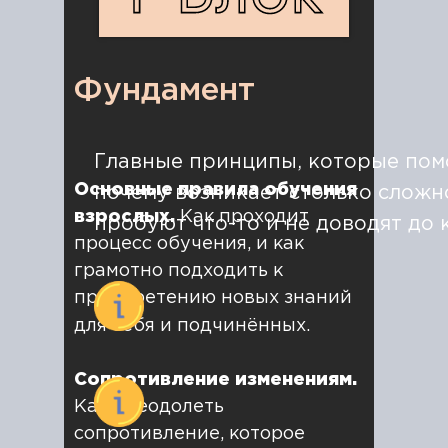
Фундамент
Главные принципы, которые помо
Основные правила обучения
почему возникает столько сложн
взрослых.
Как проходит
пробуют что-то и не доводят до к
процесс обучения, и как
грамотно подходить к
приобретению новых знаний
для себя и подчинённых.
Сопротивление изменениям.
Как преодолеть
сопротивление, которое