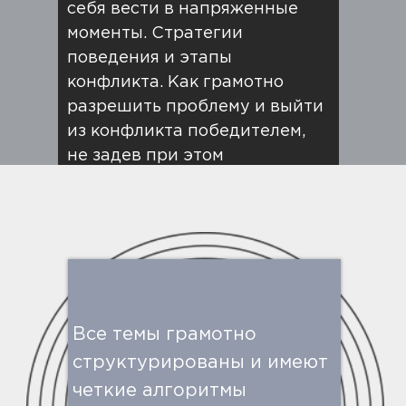
себя вести в напряженные
моменты. Стратегии
поведения и этапы
конфликта. Как грамотно
разрешить проблему и выйти
из конфликта победителем,
не задев при этом
оппонентов.
Критическое мышление.
Как
правильно анализировать
информацию, делать выводы
и принимать решения на
основе проведённого
Все темы грамотно
анализа. Как сформировать
структурированы и имеют
собственное мнение и
четкие алгоритмы
отстаивать свою позицию.